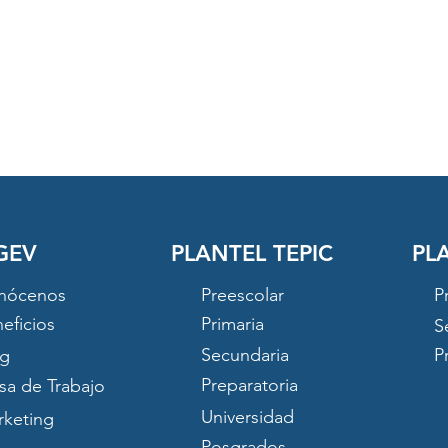
GEV
PLANTEL TEPIC
PL
nócenos
Preescolar
P
eficios
Primaria
S
Secundaria
P
og
Preparatoria
sa de Trabajo
Universidad
keting
Posgrados