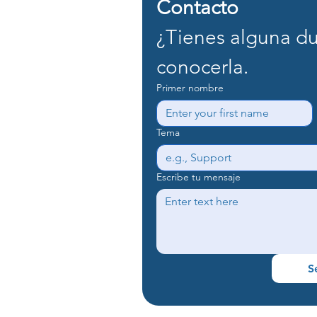
Contacto
¿Tienes alguna du
conocerla.
Primer nombre
Tema
Escribe tu mensaje
S