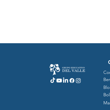
Co
Ben
Bl
Bol
Mar