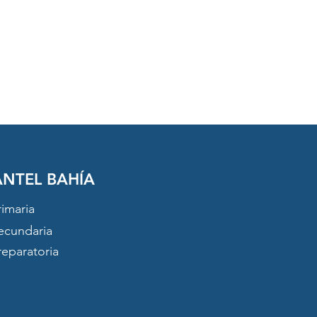
ANTEL BAHÍA
rimaria
ecundaria
reparatoria