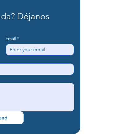
da? Déjanos 
Email
*
end