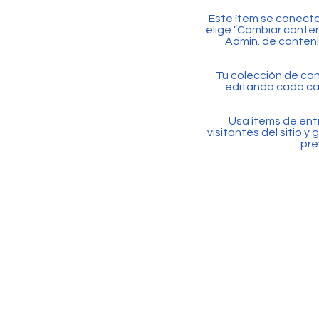
Este ítem se conecta
elige "Cambiar conteni
Admin. de contenid
Tu colección de co
editando cada ca
Usa ítems de ent
visitantes del sitio 
pre