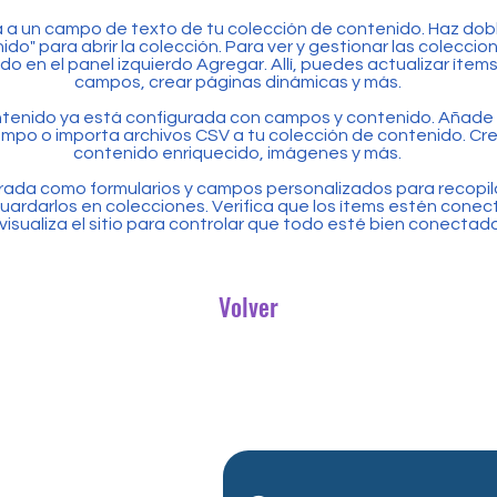
 a un campo de texto de tu colección de contenido. Haz doble
do" para abrir la colección. Para ver y gestionar las coleccion
o en el panel izquierdo Agregar. Allí, puedes actualizar ítem
campos, crear páginas dinámicas y más.
ntenido ya está configurada con campos y contenido. Añade 
mpo o importa archivos CSV a tu colección de contenido. C
contenido enriquecido, imágenes y más.
rada como formularios y campos personalizados para recopila
y guardarlos en colecciones. Verifica que los ítems estén cone
visualiza el sitio para controlar que todo esté bien conectado
Volver