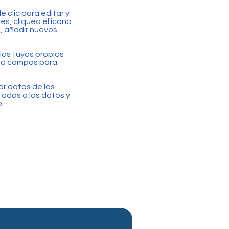
 clic para editar y
es, cliquea el icono
s, añadir nuevos
los tuyos propios
rea campos para
r datos de los
ctados a los datos y
.