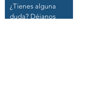
¿Tienes alguna 
duda? Déjanos 
conocerla.
Primer nombre
Email
*
Tema
Escribe tu mensaje