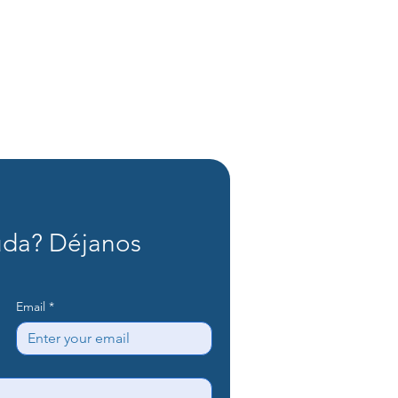
da? Déjanos 
Email
*