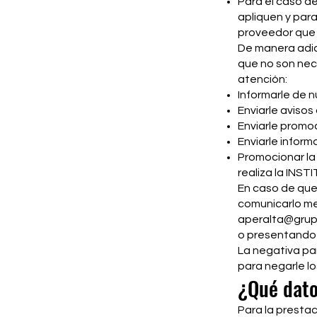
Para el caso de
apliquen y para
proveedor que 
De manera adici
que no son nece
atención:
Informarle de n
Enviarle aviso
Enviarle promoc
Enviarle infor
Promocionar la 
realiza la INST
En caso de que
comunicarlo me
aperalta@grup
o presentando s
La negativa pa
para negarle los
¿Qué dato
Para la prestac