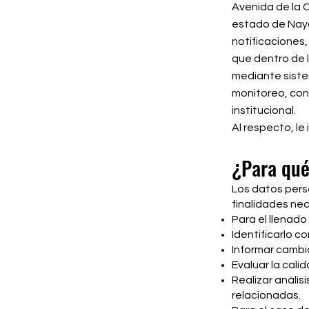
Avenida de la C
estado de Nayar
notificaciones,
que dentro de l
mediante siste
monitoreo, con
institucional.
Al respecto, le
¿Para qué
Los datos pers
finalidades nece
Para el llenado
Identificarlo c
Informar cambio
Evaluar la cali
Realizar anális
relacionadas.