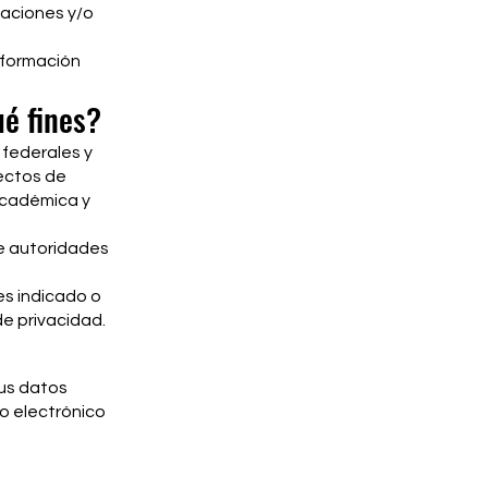
caciones y/o
nformación
é fines?
federales y
ectos de
 académica y
e autoridades
es indicado o
de privacidad.
sus datos
eo electrónico