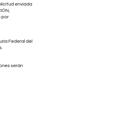
licitud enviada
CIÓN,
 por
uría Federal del
s.
iones serán