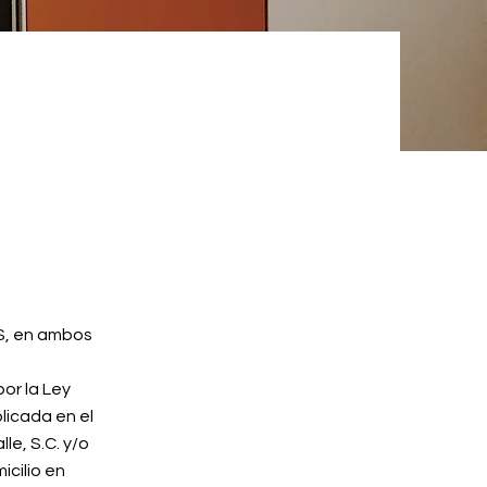
S, en ambos
or la Ley
licada en el
lle, S.C. y/o
icilio en