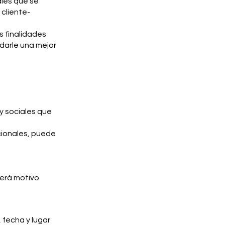
ales que se
 cliente-
s finalidades
ndarle una mejor
y sociales que
cionales, puede
será motivo
 fecha y lugar