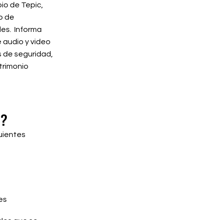
io de Tepic,
po de
les. Informa
 audio y video
s de seguridad,
trimonio
s?
uientes
es