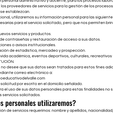
l personal administrativo y docente, para los procesos labor
 los proveedores de servicios para la gestión de los procesos
se establezcan.
onal, utilizaremos su información personal para las siguiente
sarias para el servicio solicitado, pero que nos permiten bri
uevos servicios y productos.
s de contraseñas y restauración de acceso a sus datos.
iones o avisos institucionales.
mación de estadística, mercadeo y prospección.
vida académica, eventos deportivos, culturales, recreativos 
ITUCIÓN.
 no desee que sus datos sean tratados para estos fines adi
diante correo electrónico a:
oeducativodelvalle.com
olicitud por escrito en el domicilio señalado.
ra el uso de sus datos personales para estas finalidades no 
 servicios solicitados.
s personales utilizaremos?
ión de servicios requerimos: nombre y apellidos, nacionalidad,