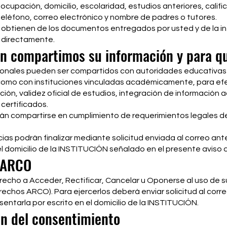
ocupación, domicilio, escolaridad, estudios anteriores, califi
teléfono, correo electrónico y nombre de padres o tutores.
 obtienen de los documentos entregados por usted y de la i
 directamente.
n compartimos su información y para qu
onales pueden ser compartidos con autoridades educativas 
 como con instituciones vinculadas académicamente, para ef
ipción, validez oficial de estudios, integración de información
 certificados.
án compartirse en cumplimiento de requerimientos legales d
ias podrán finalizar mediante solicitud enviada al correo ant
el domicilio de la INSTITUCIÓN señalado en el presente aviso 
 ARCO
recho a Acceder, Rectificar, Cancelar u Oponerse al uso de 
echos ARCO). Para ejercerlos deberá enviar solicitud al corr
entarla por escrito en el domicilio de la INSTITUCIÓN.
n del consentimiento