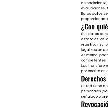
de nacimiento, 
evaluaciones, 
Estos datos se
proporcionada
¿Con quié
Sus datos pers
estatales, así
registro, inscr
legalización de
Asimismo, podr
competentes.
Las transferenc
por escrito en 
Derechos
Usted tiene de
personales (der
señalado o pres
Revocació