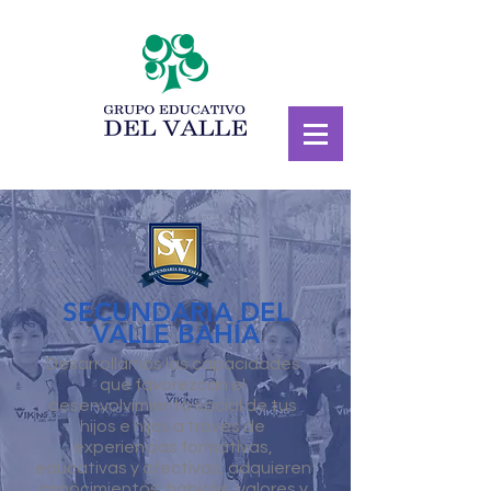
SECUNDARIA DEL
VALLE BAHÍA
Desarrollamos las capacidades
que favorezcan el
desenvolvimiento social de tus
hijos e hijas a través de
experiencias formativas,
educativas y afectivas, adquieren
conocimientos, hábitos, valores y