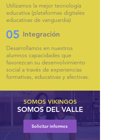
Utilizamos la mejor tecnología
educativa (plataformas digitales
educativas de vanguardia)
05
Integración
Desarrollamos en nuestros
alumnos capacidades que
favorezcan su desenvolvimiento
social a través de experiencias
formativas, educativas y afectivas.
SOMOS VIKINGOS
SOMOS DEL VALLE
Solicitar informes